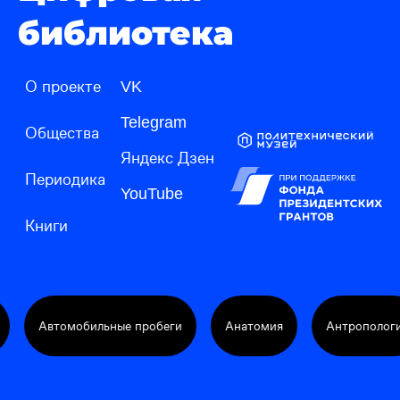
библиотека
О проекте
VK
Telegram
Общества
Яндекс Дзен
Периодика
YouTube
Книги
мобильные пробеги
Анатомия
Антропология
Ар